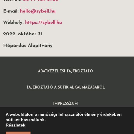
E-mail:
hello@sybell.hu
Webhely:
https://sybell.hu
2022. október 31.
Hópárduc Alapítvány
ADATKEZELÉSI TÁJÉKOZTATÓ
TÁJÉKOZTATÓ A SÜTIK ALKALMAZÁSÁRÓL
IMPRESSZUM
A weboldalon a minőségi felhasználói élmény érdekében
sütiket használunk.
Részletek
©Sterczer Hilda 2022. | Minden jog fenntartva. | Made with ❤