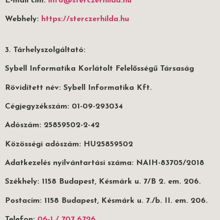
E-mail cím:
info@sterczerhilda.hu
Webhely:
https://sterczerhilda.hu
3. Tárhelyszolgáltató:
Sybell Informatika Korlátolt Felelősségű Társaság
Rövidített név: Sybell Informatika Kft.
Cégjegyzékszám: 01-09-293034
Adószám: 25859502-2-42
Közösségi adószám: HU25859502
Adatkezelés nyilvántartási száma: NAIH-83705/2018
Székhely: 1158 Budapest, Késmárk u. 7/B 2. em. 206.
Postacím: 1158 Budapest, Késmárk u. 7./b. II. em. 206.
Telefon:
06-1 / 707 6726